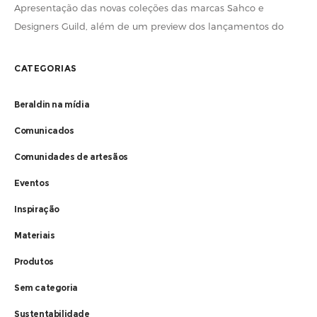
Apresentação das novas coleções das marcas Sahco e
Designers Guild, além de um preview dos lançamentos do
Emporio Beraldin. Destaque para o espaço decorado pela
arquiteta Zize Zink com os
CATEGORIAS
Beraldin na mídia
Comunicados
Comunidades de artesãos
Eventos
Inspiração
Materiais
Produtos
Sem categoria
Sustentabilidade