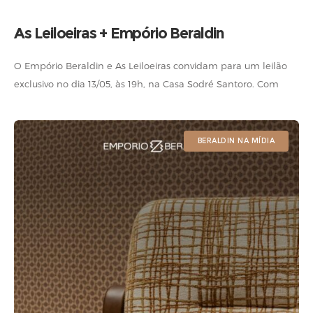
As Leiloeiras + Empório Beraldin
O Empório Beraldin e As Leiloeiras convidam para um leilão
exclusivo no dia 13/05, às 19h, na Casa Sodré Santoro. Com
curadoria especial, o evento reunirá lotes selecionados do
Galpão/off,
BERALDIN NA MÍDIA