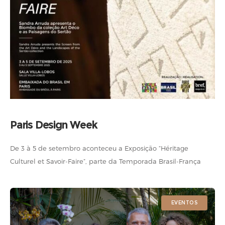
Paris Design Week
De 3 à 5 de setembro aconteceu a Exposição “Héritage
Culturel et Savoir-Faire”, parte da Temporada Brasil-França
2025 e da Paris Design Week. Sob curadoria de Pat Monteiro
Leclercq, a
EVENTOS