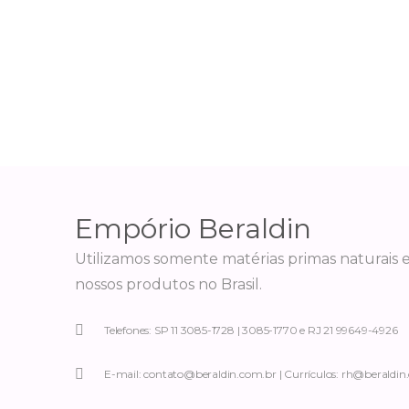
Empório Beraldin
Utilizamos somente matérias primas naturais 
nossos produtos no Brasil.
Telefones: SP 11 3085-1728 | 3085-1770 e RJ 21 99649-4926
E-mail: contato@beraldin.com.br | Currículos: rh@beraldin