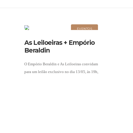
EVENTOS
As Leiloeiras + Empório
Beraldin
O Empório Beraldin e As Leiloeiras convidam
para um leilão exclusivo no dia 13/05, às 19h,
na Casa Sodré Santoro. Com curadoria especial,
o evento reunirá lotes selecionados do
Galpão/off,