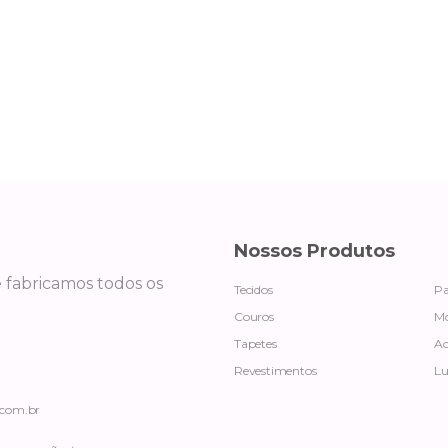
Nossos Produtos
e fabricamos todos os
Tecidos
Pa
Couros
Mó
Tapetes
Ac
Revestimentos
Lu
.com.br