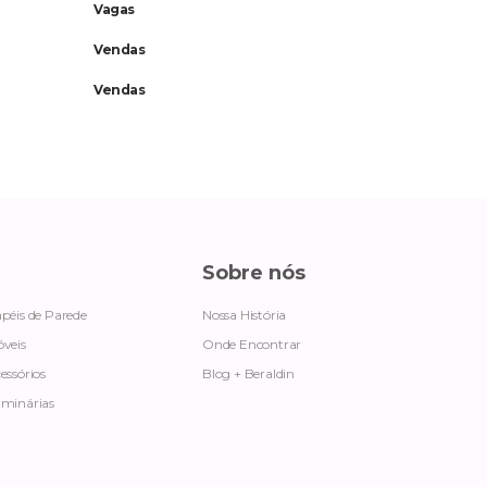
Vagas
Vendas
Vendas
Sobre nós
péis de Parede
Nossa História
veis
Onde Encontrar
essórios
Blog + Beraldin
minárias