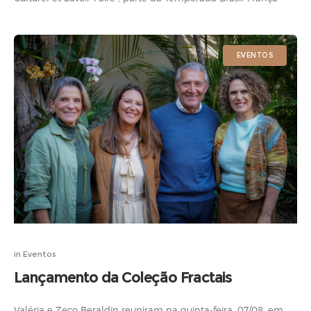
2025 e da Paris Design Week. Sob curadoria de Pat Monteiro
Leclercq, a
EVENTOS
in
Eventos
Lançamento da Coleção Fractais
Valéria e Zeco Beraldin reuniram na quinta-feira, 07/08, em