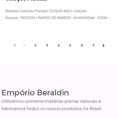
Release Coleção Fractais: CLIQUE AQUI Coleção
Fractais: TECIDOS | PAPÉIS DE PAREDE | ALMOFADAS 07/08 –
LANÇAMENTO da Coleção Fractais O Empório Beraldin
apresenta a Coleção Fractais, uma homenagem
àmultiplicidade de formas, cores e sentidos que compõem a
PREV
1
2
3
4
5
6
7
NEXT
Empório Beraldin
Utilizamos somente matérias primas naturais e
fabricamos todos os nossos produtos no Brasil.