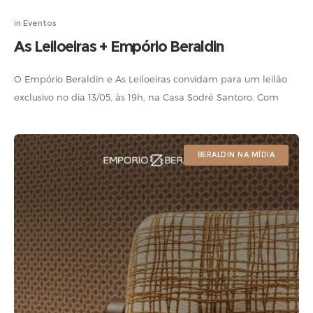
in
Eventos
As Leiloeiras + Empório Beraldin
O Empório Beraldin e As Leiloeiras convidam para um leilão
exclusivo no dia 13/05, às 19h, na Casa Sodré Santoro. Com
curadoria especial, o evento reunirá lotes selecionados do
Galpão/off,
BERALDIN NA MÍDIA