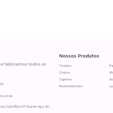
Nossos Produtos
 e fabricamos todos os
Tecidos
Pa
Couros
M
Tapetes
Ac
926
Revestimentos
Lu
in.com.br
ica | GALPÃO/off: Rua Ari Aps, 84 -