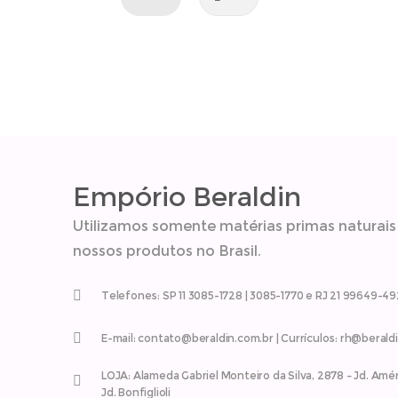
Empório Beraldin
Utilizamos somente matérias primas naturais
nossos produtos no Brasil.
Telefones: SP 11 3085-1728 | 3085-1770 e RJ 21 99649-4
E-mail: contato@beraldin.com.br | Currículos: rh@berald
LOJA: Alameda Gabriel Monteiro da Silva, 2878 – Jd. Amér
Jd. Bonfiglioli