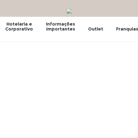
Hotelaria e
Informações
Corporativo
Importantes
Outlet
Franquia
xar ativador window