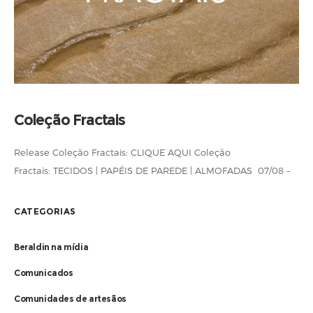
Coleção Fractais
Release Coleção Fractais: CLIQUE AQUI Coleção
Fractais: TECIDOS | PAPÉIS DE PAREDE | ALMOFADAS 07/08 –
LANÇAMENTO da Coleção Fractais O Empório Beraldin
apresenta a Coleção Fractais, uma homenagem
CATEGORIAS
àmultiplicidade de formas, cores e sentidos que compõem a
Beraldin na mídia
Comunicados
Comunidades de artesãos