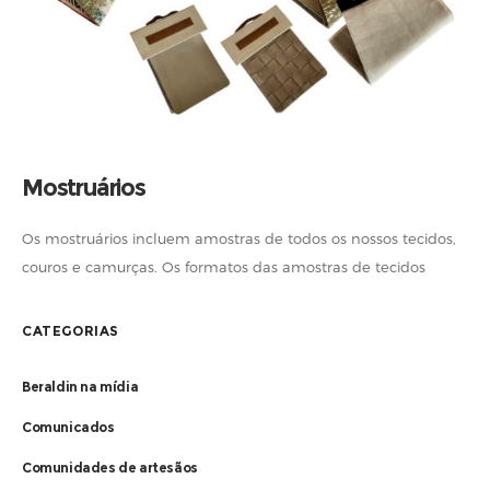
Mostruários
Os mostruários incluem amostras de todos os nossos tecidos,
couros e camurças. Os formatos das amostras de tecidos
(35x50cm) e couros/camurças (20x15cm) são muito práticos
para utilizar em reuniões internas
CATEGORIAS
Beraldin na mídia
Comunicados
Comunidades de artesãos