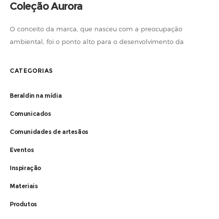
Coleção Aurora
O conceito da marca, que nasceu com a preocupação
ambiental, foi o ponto alto para o desenvolvimento da
Coleção Aurora. Incorporamos as texturas da natureza em
tecidos, tapetes, almofadas, acessórios
CATEGORIAS
Beraldin na mídia
Comunicados
Comunidades de artesãos
Eventos
Inspiração
Materiais
Produtos