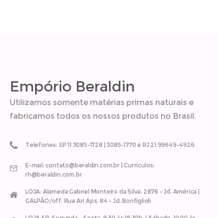
Empório Beraldin
Utilizamos somente matérias primas naturais e
fabricamos todos os nossos produtos no Brasil.
Telefones: SP 11 3085-1728 | 3085-1770 e RJ 21 99649-4926
E-mail: contato@beraldin.com.br | Currículos:
rh@beraldin.com.br
LOJA: Alameda Gabriel Monteiro da Silva, 2878 – Jd. América |
GALPÃO/off: Rua Ari Aps, 84 - Jd. Bonfiglioli
LOJA SP: Segunda - Sexta: 9:30 às 18:30h / Sábado: 10:00 às